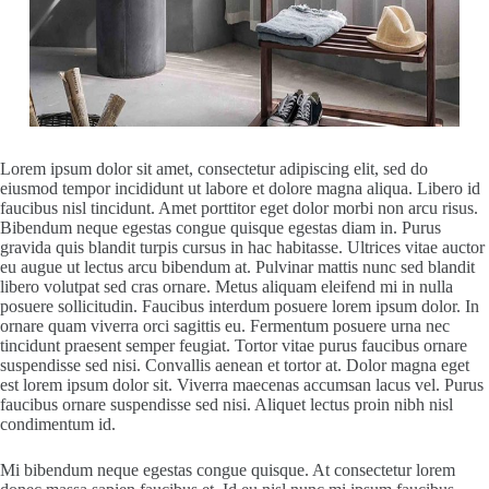
Lorem ipsum dolor sit amet, consectetur adipiscing elit, sed do
eiusmod tempor incididunt ut labore et dolore magna aliqua. Libero id
faucibus nisl tincidunt. Amet porttitor eget dolor morbi non arcu risus.
Bibendum neque egestas congue quisque egestas diam in. Purus
gravida quis blandit turpis cursus in hac habitasse. Ultrices vitae auctor
eu augue ut lectus arcu bibendum at. Pulvinar mattis nunc sed blandit
libero volutpat sed cras ornare. Metus aliquam eleifend mi in nulla
posuere sollicitudin. Faucibus interdum posuere lorem ipsum dolor. In
ornare quam viverra orci sagittis eu. Fermentum posuere urna nec
tincidunt praesent semper feugiat. Tortor vitae purus faucibus ornare
suspendisse sed nisi. Convallis aenean et tortor at. Dolor magna eget
est lorem ipsum dolor sit. Viverra maecenas accumsan lacus vel. Purus
faucibus ornare suspendisse sed nisi. Aliquet lectus proin nibh nisl
condimentum id.
Mi bibendum neque egestas congue quisque. At consectetur lorem