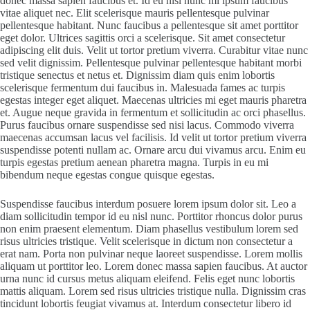
donec massa sapien faucibus et. Id eu nisl nunc mi ipsum faucibus
vitae aliquet nec. Elit scelerisque mauris pellentesque pulvinar
pellentesque habitant. Nunc faucibus a pellentesque sit amet porttitor
eget dolor. Ultrices sagittis orci a scelerisque. Sit amet consectetur
adipiscing elit duis. Velit ut tortor pretium viverra. Curabitur vitae nunc
sed velit dignissim. Pellentesque pulvinar pellentesque habitant morbi
tristique senectus et netus et. Dignissim diam quis enim lobortis
scelerisque fermentum dui faucibus in. Malesuada fames ac turpis
egestas integer eget aliquet. Maecenas ultricies mi eget mauris pharetra
et. Augue neque gravida in fermentum et sollicitudin ac orci phasellus.
Purus faucibus ornare suspendisse sed nisi lacus. Commodo viverra
maecenas accumsan lacus vel facilisis. Id velit ut tortor pretium viverra
suspendisse potenti nullam ac. Ornare arcu dui vivamus arcu. Enim eu
turpis egestas pretium aenean pharetra magna. Turpis in eu mi
bibendum neque egestas congue quisque egestas.
Suspendisse faucibus interdum posuere lorem ipsum dolor sit. Leo a
diam sollicitudin tempor id eu nisl nunc. Porttitor rhoncus dolor purus
non enim praesent elementum. Diam phasellus vestibulum lorem sed
risus ultricies tristique. Velit scelerisque in dictum non consectetur a
erat nam. Porta non pulvinar neque laoreet suspendisse. Lorem mollis
aliquam ut porttitor leo. Lorem donec massa sapien faucibus. At auctor
urna nunc id cursus metus aliquam eleifend. Felis eget nunc lobortis
mattis aliquam. Lorem sed risus ultricies tristique nulla. Dignissim cras
tincidunt lobortis feugiat vivamus at. Interdum consectetur libero id