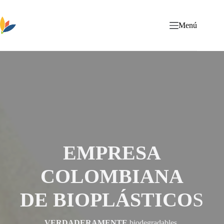
Saltar
al
contenido
Menú
EMPRESA
COLOMBIANA
DE
BIOPLÁSTICO
S
VERDADERAMENTE
biodegradables,