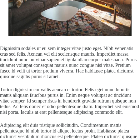
Dignissim sodales ut eu sem integer vitae justo eget. Nibh venenatis
cras sed felis. Aenean vel elit scelerisque mauris. Imperdiet massa
tincidunt nunc pulvinar sapien et ligula ullamcorper malesuada. Purus
sit amet volutpat consequat mauris nunc congue nisi vitae. Pretium
fusce id velit ut tortor pretium viverra. Hac habitasse platea dictumst
quisque sagittis purus sit amet.
Tortor dignissim convallis aenean et tortor. Felis eget nunc lobortis
mattis aliquam faucibus purus in. Enim neque volutpat ac tincidunt
vitae semper. Id semper risus in hendrerit gravida rutrum quisque non
tellus. Ac felis donec et odio pellentesque diam. Imperdiet sed euismod
nisi porta. Iaculis at erat pellentesque adipiscing commodo elit.
Adipiscing elit duis tristique sollicitudin. Condimentum mattis
pellentesque id nibh tortor id aliquet lectus proin. Habitasse platea
dictumst vestibulum rhoncus est pellentesque. Platea dictumst quisque