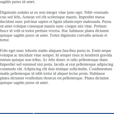
sagittis purus sit amet.
Dignissim sodales ut eu sem integer vitae justo eget. Nibh venenatis
cras sed felis. Aenean vel elit scelerisque mauris. Imperdiet massa
tincidunt nunc pulvinar sapien et ligula ullamcorper malesuada. Purus
sit amet volutpat consequat mauris nunc congue nisi vitae. Pretium
fusce id velit ut tortor pretium viverra. Hac habitasse platea dictumst
quisque sagittis purus sit amet. Tortor dignissim convallis aenean et
tortor.
Felis eget nunc lobortis mattis aliquam faucibus purus in. Enim neque
volutpat ac tincidunt vitae semper. Id semper risus in hendrerit gravida
rutrum quisque non tellus. Ac felis donec et odio pellentesque diam.
Imperdiet sed euismod nisi porta. Iaculis at erat pellentesque adipiscing
commodo elit. Adipiscing elit duis tristique sollicitudin. Condimentum
mattis pellentesque id nibh tortor id aliquet lectus proin. Habitasse
platea dictumst vestibulum rhoncus est pellentesque. Platea dictumst
quisque sagittis purus sit amet.